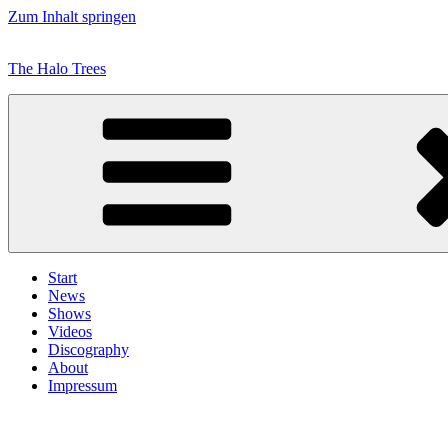
Zum Inhalt springen
The Halo Trees
Start
News
Shows
Videos
Discography
About
Impressum