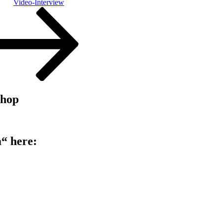
Video-Interview
shop
“ here: